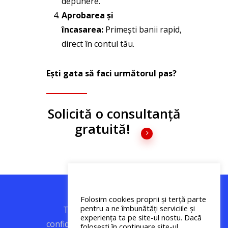
depunere.
Aprobarea și
încasarea:
Primești banii rapid,
direct în contul tău.
Ești gata să faci următorul pas?
Solicită o consultanță
gratuită!
Folosim cookies proprii și terță parte
pentru a ne îmbunătăți serviciile și
Termeni legali
|
Politica de
experiența ta pe site-ul nostu. Dacă
confidențialitate
|
Politica cookies
|
folosești în continuare site-ul