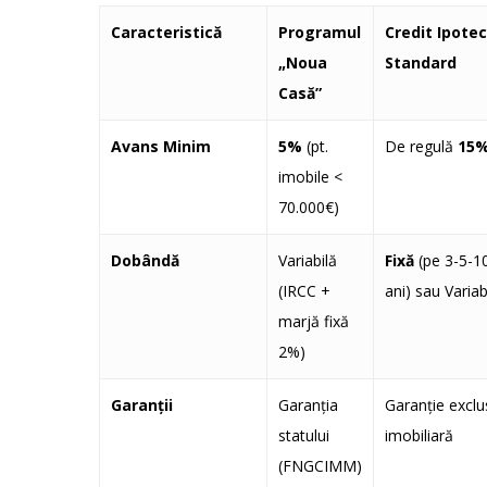
Caracteristică
Programul
Credit Ipote
„Noua
Standard
Casă”
Avans Minim
5%
(pt.
De regulă
15
imobile <
70.000€)
Dobândă
Variabilă
Fixă
(pe 3-5-1
(IRCC +
ani) sau Variab
marjă fixă
2%)
Garanții
Garanția
Garanție exclu
statului
imobiliară
(FNGCIMM)