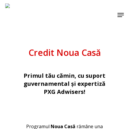
Skip
Men
to
main
content
Credit Noua Casă
Primul tău cămin, cu suport
guvernamental și expertiză
PXG Adwisers!
Programul
Noua Casă
rămâne una