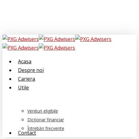
Skip
to
main
content
Menu
Acasa
Despre noi
Cariera
Utile
Venituri eligibile
Dicționar financiar
Întrebări frecvente
Contact