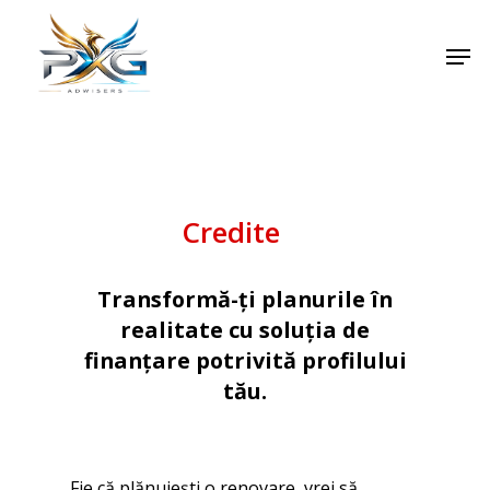
Skip
Men
to
main
content
Credite
Transformă-ți planurile în
realitate cu soluția de
finanțare potrivită profilului
tău.
Fie că plănuiești o renovare, vrei să